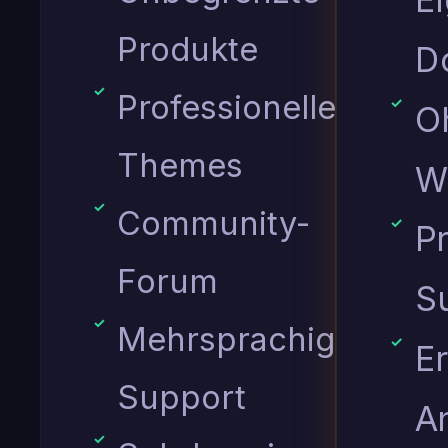
E
Produkte
D
Professionelle
O
Themes
W
Community-
Pr
Forum
S
Mehrsprachiger
Er
Support
A