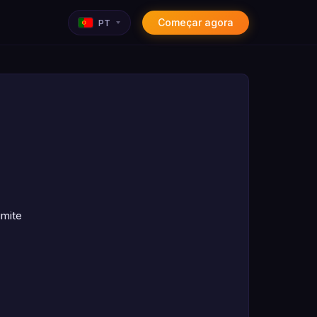
Começar agora
PT
imite