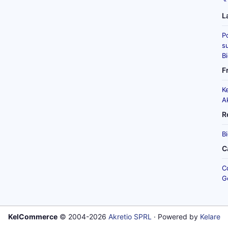
L
P
su
B
F
K
A
R
B
C
C
G
KelCommerce
© 2004-2026
Akretio SPRL
· Powered by
Kelare