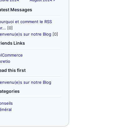
atest Messages
ourquoi et comment le RSS
r...
[0]
ienvenu(e)s sur notre Blog
[0]
riends Links
elCommerce
kretio
ead this first
ienvenu(e)s sur notre Blog
ategories
onseils
énéral